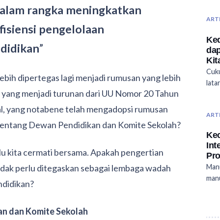
dalam rangka meningkatkan
ART
isiensi pengelolaan
Ked
ndidikan
”
dap
Kit
Cuku
lebih dipertegas lagi menjadi rumusan yang lebih
lata
 yang menjadi turunan dari UU Nomor 20 Tahun
al, yang notabene telah mengadopsi rumusan
ART
entang Dewan Pendidikan dan Komite Sekolah?
Kec
Int
erlu kita cermati bersama. Apakah pengertian
Pro
dak perlu ditegaskan sebagai lembaga wadah
Manu
manu
ndidikan?
an dan Komite Sekolah