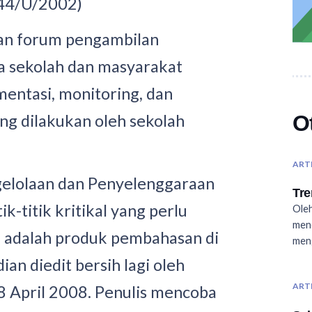
44/U/2002)
an forum pengambilan
a sekolah dan masyarakat
entasi, monitoring, dan
O
ng dilakukan oleh sekolah
ART
elolaan dan Penyelenggaraan
Tre
k-titik kritikal yang perlu
Oleh
men
u adalah produk pembahasan di
meng
n diedit bersih lagi oleh
ART
8 April 2008. Penulis mencoba