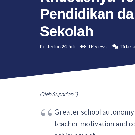
Pendidikan da
Sekolah
Posted on
24 Juli
1K
views
Tidak 
Oleh Suparlan *)
Greater school autonomy 
teacher motivation and c