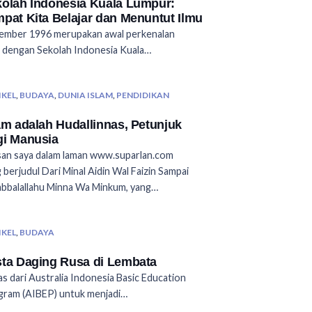
olah Indonesia Kuala Lumpur:
pat Kita Belajar dan Menuntut Ilmu
ember 1996 merupakan awal perkenalan
 dengan Sekolah Indonesia Kuala…
IKEL
,
BUDAYA
,
DUNIA ISLAM
,
PENDIDIKAN
am adalah Hudallinnas, Petunjuk
i Manusia
san saya dalam laman www.suparlan.com
 berjudul Dari Minal Aidin Wal Faizin Sampai
bbalallahu Minna Wa Minkum, yang…
IKEL
,
BUDAYA
ta Daging Rusa di Lembata
s dari Australia Indonesia Basic Education
gram (AIBEP) untuk menjadi…