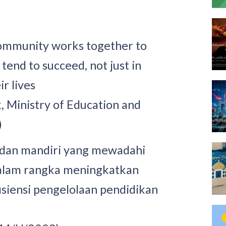
community works together to
 tend to succeed, not just in
r lives
, Ministry of Education and
)
adan mandiri yang mewadahi
alam rangka meningkatkan
isiensi pengelolaan pendidikan