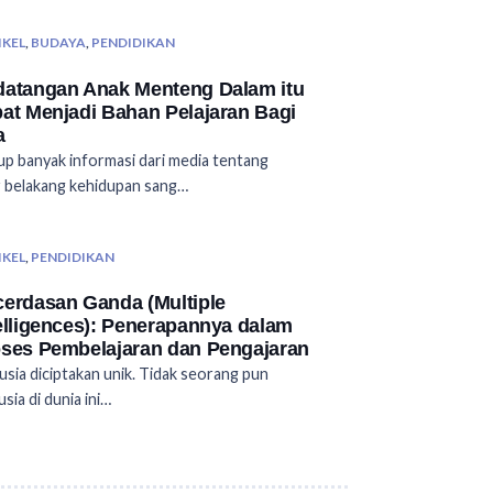
IKEL
,
BUDAYA
,
PENDIDIKAN
atangan Anak Menteng Dalam itu
at Menjadi Bahan Pelajaran Bagi
a
p banyak informasi dari media tentang
r belakang kehidupan sang…
IKEL
,
PENDIDIKAN
erdasan Ganda (Multiple
elligences): Penerapannya dalam
ses Pembelajaran dan Pengajaran
sia diciptakan unik. Tidak seorang pun
sia di dunia ini…