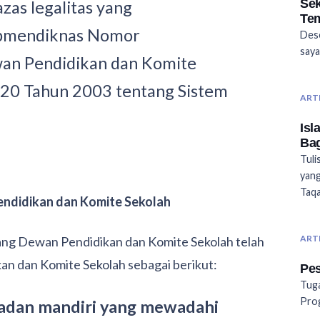
Sek
as legalitas yang
Tem
epmendiknas Nomor
Des
saya
an Pendidikan dan Komite
 20 Tahun 2003 tentang Sistem
ART
Isl
Bag
Tuli
yang
Taqa
endidikan dan Komite Sekolah
ART
g Dewan Pendidikan dan Komite Sekolah telah
n dan Komite Sekolah sebagai berikut:
Pes
Tuga
Pro
adan mandiri yang mewadahi