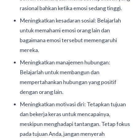
rasional bahkan ketika emosi sedang tinggi.
Meningkatkan kesadaran sosial: Belajarlah
untuk memahami emosi orang lain dan
bagaimana emosi tersebut memengaruhi
mereka.
Meningkatkan manajemen hubungan:
Belajarlah untuk membangun dan
mempertahankan hubungan yang positif
dengan orang lain.
Meningkatkan motivasi diri: Tetapkan tujuan
dan bekerja keras untuk mencapainya,
meskipun menghadapi tantangan. Tetap fokus
pada tujuan Anda, jangan menyerah