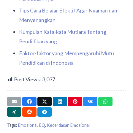
Tips Cara Belajar Efektif Agar Nyaman dan
Menyenangkan
Kumpulan Kata-kata Mutiara Tentang
Pendidikan yang…
Faktor-faktor yang Mempengaruhi Mutu
Pendidikan di Indonesia
Post Views:
3,037
Tags:
Emosional
,
EQ
,
Kecerdasan Emosional