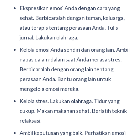
Ekspresikan emosi Anda dengan cara yang
sehat. Berbicaralah dengan teman, keluarga,
atau terapis tentang perasaan Anda. Tulis
jurnal. Lakukan olahraga.
Kelola emosi Anda sendiri dan orang lain. Ambil
napas dalam-dalam saat Anda merasa stres.
Berbicaralah dengan orang lain tentang
perasaan Anda. Bantu orang lain untuk
mengelola emosi mereka.
Kelola stres. Lakukan olahraga. Tidur yang
cukup. Makan makanan sehat. Berlatih teknik
relaksasi.
Ambil keputusan yang baik. Perhatikan emosi