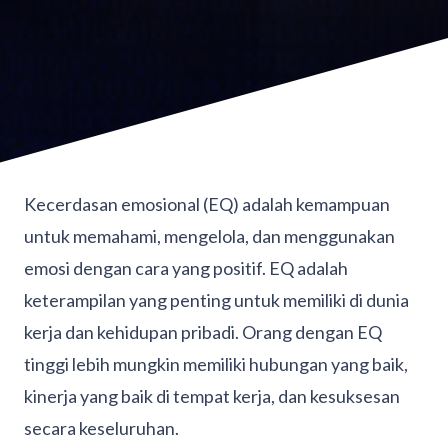
Kecerdasan emosional (EQ) adalah kemampuan
untuk memahami, mengelola, dan menggunakan
emosi dengan cara yang positif. EQ adalah
keterampilan yang penting untuk memiliki di dunia
kerja dan kehidupan pribadi. Orang dengan EQ
tinggi lebih mungkin memiliki hubungan yang baik,
kinerja yang baik di tempat kerja, dan kesuksesan
secara keseluruhan.