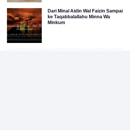
Dari Minal Aidin Wal Faizin Sampai
ke Taqabbalallahu Minna Wa
Minkum
Other Posts
ARTIKEL
,
PENDIDIKAN
Sekolah Gratis: Contoh Perjalanan Konsep
Yang Belum Selesai
ARTIKEL
,
PENDIDIKAN
Menilai RPS di Sekolah dan Renstra di