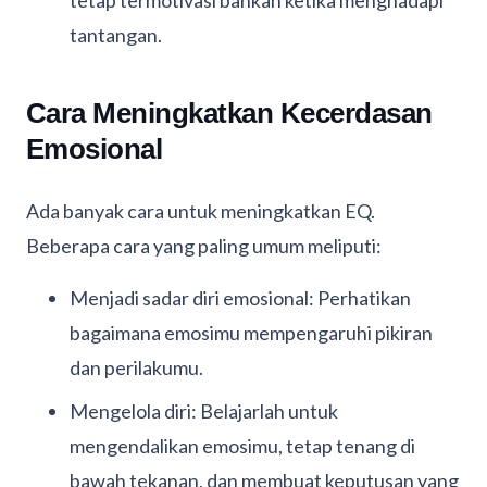
tantangan.
Cara Meningkatkan Kecerdasan
Emosional
Ada banyak cara untuk meningkatkan EQ.
Beberapa cara yang paling umum meliputi:
Menjadi sadar diri emosional: Perhatikan
bagaimana emosimu mempengaruhi pikiran
dan perilakumu.
Mengelola diri: Belajarlah untuk
mengendalikan emosimu, tetap tenang di
bawah tekanan, dan membuat keputusan yang