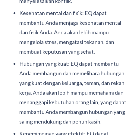
menyelesaikan konflik.
Kesehatan mental dan fisik: EQ dapat
membantu Anda menjaga kesehatan mental
dan fisik Anda. Anda akan lebih mampu
mengelola stres, mengatasi tekanan, dan
membuat keputusan yang sehat.
Hubungan yang kuat: EQ dapat membantu
Anda membangun dan memelihara hubungan
yang kuat dengan keluarga, teman, dan rekan
kerja. Anda akan lebih mampu memahami dan
menanggapi kebutuhan orang lain, yang dapat
membantu Anda membangun hubungan yang
saling mendukung dan penuh kasih.
Kepemimpinan yang efektif: EQ dapat