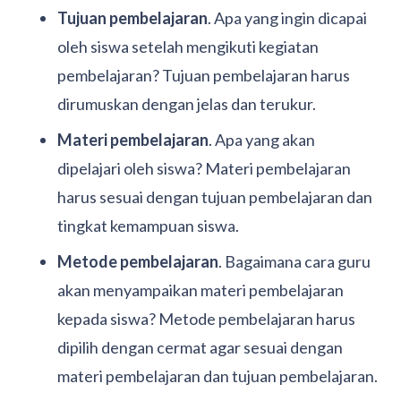
Tujuan pembelajaran
. Apa yang ingin dicapai
oleh siswa setelah mengikuti kegiatan
pembelajaran? Tujuan pembelajaran harus
dirumuskan dengan jelas dan terukur.
Materi pembelajaran
. Apa yang akan
dipelajari oleh siswa? Materi pembelajaran
harus sesuai dengan tujuan pembelajaran dan
tingkat kemampuan siswa.
Metode pembelajaran
. Bagaimana cara guru
akan menyampaikan materi pembelajaran
kepada siswa? Metode pembelajaran harus
dipilih dengan cermat agar sesuai dengan
materi pembelajaran dan tujuan pembelajaran.