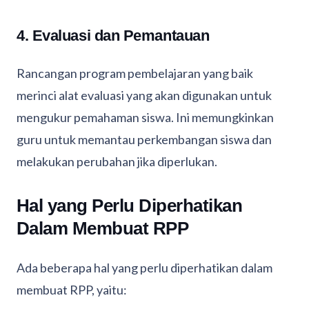
4. Evaluasi dan Pemantauan
Rancangan program pembelajaran yang baik
merinci alat evaluasi yang akan digunakan untuk
mengukur pemahaman siswa. Ini memungkinkan
guru untuk memantau perkembangan siswa dan
melakukan perubahan jika diperlukan.
Hal yang Perlu Diperhatikan
Dalam Membuat RPP
Ada beberapa hal yang perlu diperhatikan dalam
membuat RPP, yaitu: