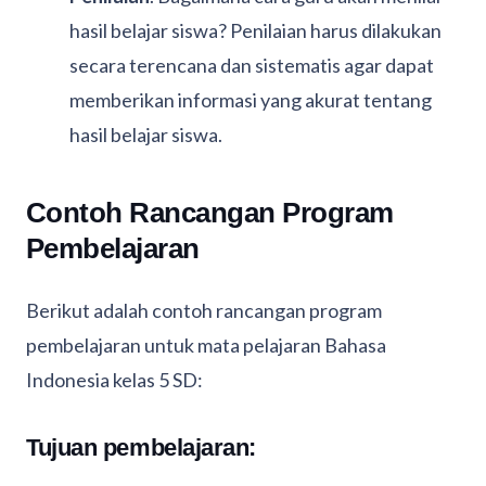
hasil belajar siswa? Penilaian harus dilakukan
secara terencana dan sistematis agar dapat
memberikan informasi yang akurat tentang
hasil belajar siswa.
Contoh Rancangan Program
Pembelajaran
Berikut adalah contoh rancangan program
pembelajaran untuk mata pelajaran Bahasa
Indonesia kelas 5 SD:
Tujuan pembelajaran: