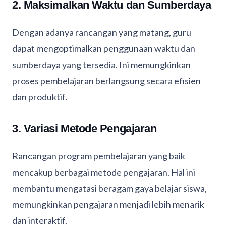
2. Maksimalkan Waktu dan Sumberdaya
Dengan adanya rancangan yang matang, guru
dapat mengoptimalkan penggunaan waktu dan
sumberdaya yang tersedia. Ini memungkinkan
proses pembelajaran berlangsung secara efisien
dan produktif.
3. Variasi Metode Pengajaran
Rancangan program pembelajaran yang baik
mencakup berbagai metode pengajaran. Hal ini
membantu mengatasi beragam gaya belajar siswa,
memungkinkan pengajaran menjadi lebih menarik
dan interaktif.