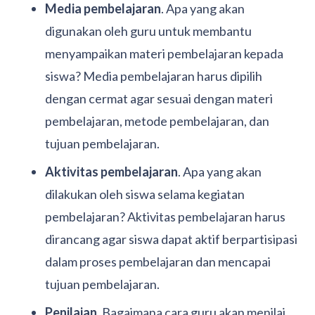
Media pembelajaran
. Apa yang akan
digunakan oleh guru untuk membantu
menyampaikan materi pembelajaran kepada
siswa? Media pembelajaran harus dipilih
dengan cermat agar sesuai dengan materi
pembelajaran, metode pembelajaran, dan
tujuan pembelajaran.
Aktivitas pembelajaran
. Apa yang akan
dilakukan oleh siswa selama kegiatan
pembelajaran? Aktivitas pembelajaran harus
dirancang agar siswa dapat aktif berpartisipasi
dalam proses pembelajaran dan mencapai
tujuan pembelajaran.
Penilaian
. Bagaimana cara guru akan menilai