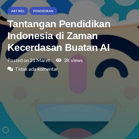
ARTIKEL
PENDIDIKAN
Tantangan Pendidikan
Indonesia di Zaman
Kecerdasan Buatan AI
Posted on
21 Maret
3K
views
Tidak ada komentar