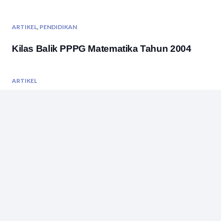
ARTIKEL
,
PENDIDIKAN
Kilas Balik PPPG Matematika Tahun 2004
ARTIKEL
Penggunaan Bansos Komite Sekolah: 1)
Meningkatkan Budaya Literasi Sekolah, 2)
Kegiatan Kreatif dan Produktif
ARTIKEL
,
PENDIDIKAN
Kiprah SMP Negeri 30 Pulau Bala,
Kabupaten Boalemo, Provinsi Gorontalo