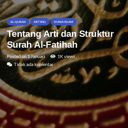
AL-QURAN
ARTIKEL
DUNIA ISLAM
Tentang Arti dan Struktur
Surah Al-Fatihah
Posted on
1 Januari
1K
views
Tidak ada komentar