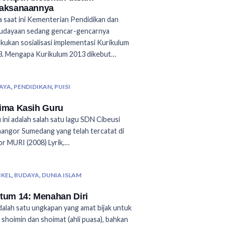
laksanaannya
 saat ini Kementerian Pendidikan dan
udayaan sedang gencar-gencarnya
kukan sosialisasi implementasi Kurikulum
. Mengapa Kurikulum 2013 dikebut…
AYA
,
PENDIDIKAN
,
PUISI
ima Kasih Guru
 ini adalah salah satu lagu SDN Cibeusi
nangor Sumedang yang telah tercatat di
r MURI (2008) Lyrik,…
IKEL
,
BUDAYA
,
DUNIA ISLAM
tum 14: Menahan Diri
dalah satu ungkapan yang amat bijak untuk
 shoimin dan shoimat (ahli puasa), bahkan