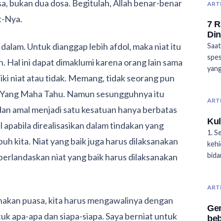
, bukan dua dosa. Begitulah, Allah benar-benar
ART
t-Nya.
7 R
Din
dalam. Untuk dianggap lebih afdol, maka niat itu
Saat
spes
n. Hal ini dapat dimaklumi karena orang lain sama
yan
ki niat atau tidak. Memang, tidak seorang pun
h Yang Maha Tahu. Namun sesungguhnya itu
ART
t dan amal menjadi satu kesatuan hanya berbatas
Kul
al apabila direalisasikan dalam tindakan yang
1. S
buh kita. Niat yang baik juga harus dilaksanakan
kehi
bida
berlandaskan niat yang baik harus dilaksanakan
ART
akan puasa, kita harus mengawalinya dengan
Gen
uk apa-apa dan siapa-siapa. Saya berniat untuk
be