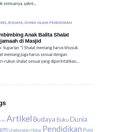
k semuanya, yakni…
IKEL
,
BUDAYA
,
DUNIA ISLAM
,
PENDIDIKAN
bimbing Anak Balita Shalat
jamaah di Masjid
: Suparlan *) Shalat memang harus khusuk.
at memang juga harus sesuai dengan
n-rukun shalat sesuai yang diperintahkan…
gs
Artikel
Budaya
Dunia
Buku
uran
Pendidikan
lam
Puisi
Lingkungan Hidup