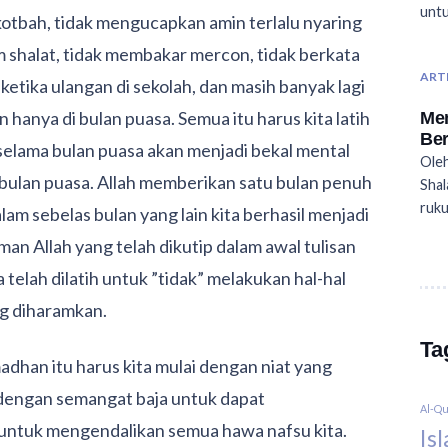
untu
kotbah, tidak mengucapkan amin terlalu nyaring
shalat, tidak membakar mercon, tidak berkata
ART
etika ulangan di sekolah, dan masih banyak lagi
n hanya di bulan puasa. Semua itu harus kita latih
Mem
Ber
selama bulan puasa akan menjadi bekal mental
Oleh
i bulan puasa. Allah memberikan satu bulan penuh
Shal
ruku
alam sebelas bulan yang lain kita berhasil menjadi
an Allah yang telah dikutip dalam awal tulisan
a telah dilatih untuk ”tidak” melakukan hal-hal
ng diharamkan.
Ta
dhan itu harus kita mulai dengan niat yang
n dengan semangat baja untuk dapat
Al-Q
untuk mengendalikan semua hawa nafsu kita.
Is