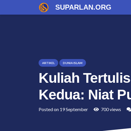
SUPARLAN.ORG
ARTIKEL
DUNIA ISLAM
Kuliah Tertul
Kedua: Niat P
Posted on
19 September
700
views