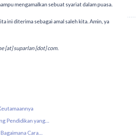
 mampu mengamalkan sebuat syariat dalam puasa.
 ini diterima sebagai amal saleh kita. Amin, ya
 [at] suparlan [dot] com.
n Keutamaannya
ng Pendidikan yang…
n Bagaimana Cara…