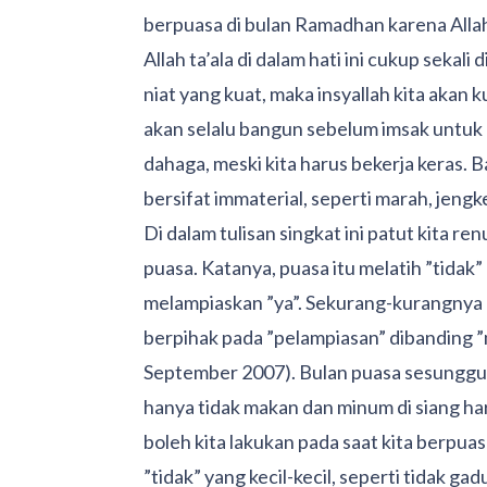
berpuasa di bulan Ramadhan karena Allah
Allah ta’ala di dalam hati ini cukup sekali
niat yang kuat, maka insyallah kita akan
akan selalu bangun sebelum imsak untuk 
dahaga, meski kita harus bekerja keras. 
bersifat immaterial, seperti marah, jengk
Di dalam tulisan singkat ini patut kita r
puasa. Katanya, puasa itu melatih ”tidak”
melampiaskan ”ya”. Sekurang-kurangnya 
berpihak pada ”pelampiasan” dibanding ”
September 2007). Bulan puasa sesungguh
hanya tidak makan dan minum di siang hari.
boleh kita lakukan pada saat kita berpuas
”tidak” yang kecil-kecil, seperti tidak ga