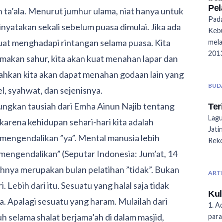
Pe
 ta’ala. Menurut jumhur ulama, niat hanya untuk
Pada
 dinyatakan sekali sebelum puasa dimulai. Jika ada
Keb
 kuat menghadapi rintangan selama puasa. Kita
mela
2013
makan sahur, kita akan kuat menahan lapar dan
Bahkan kita akan dapat menahan godaan lain yang
BUD
el, syahwat, dan sejenisnya.
enungkan tausiah dari Emha Ainun Najib tentang
Ter
Lagu
 karena kehidupan sehari-hari kita adalah
Jati
mengendalikan ”ya”. Mental manusia lebih
Reko
mengendalikan” (Seputar Indonesia: Jum’at, 14
nya merupakan bulan pelatihan ”tidak”. Bukan
ART
 Lebih dari itu. Sesuatu yang halal saja tidak
Kul
a. Apalagi sesuatu yang haram. Mulailah dari
1. A
duh selama shalat berjama’ah di dalam masjid,
para