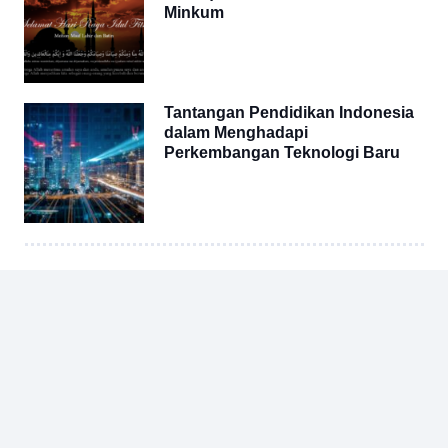
Minkum
Tantangan Pendidikan Indonesia
dalam Menghadapi
Perkembangan Teknologi Baru
Other Posts
ARTIKEL
,
BUDAYA
,
PENDIDIKAN
GEMINSU (Gerakan Minum Susu):
Program Bersama Dewan Pendidikan
Kabupaten Bangka Barat