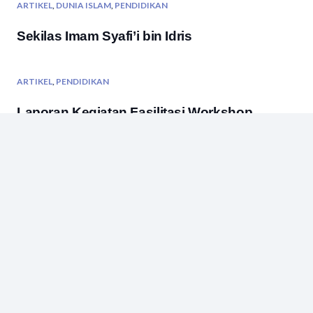
ARTIKEL
,
DUNIA ISLAM
,
PENDIDIKAN
Sekilas Imam Syafi’i bin Idris
ARTIKEL
,
PENDIDIKAN
Laporan Kegiatan Fasilitasi Workshop
Pengembangan Madrasah Terpadu Untuk
MTs – PSA
ARTIKEL
,
PENDIDIKAN
Sepuluh Kaidah Untuk Meningkatkan Citra
Matematika Sebagai Mata Pelajaran yang
Menyenangkan
ARTIKEL
,
PENDIDIKAN