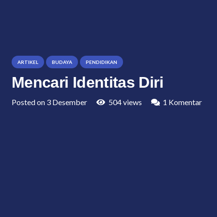
ARTIKEL
BUDAYA
PENDIDIKAN
Mencari Identitas Diri
Posted on
3 Desember
504
views
1
Komentar