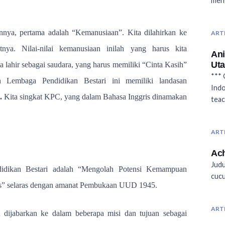
men
nya, pertama adalah “Kemanusiaan”. Kita dilahirkan ke
ART
tnya. Nilai-nilai kemanusiaan inilah yang harus kita
An
Ut
 lahir sebagai saudara, yang harus memiliki “Cinta Kasih”
*** 
n Lembaga Pendidikan Bestari ini memiliki landasan
Ind
.
Kita singkat KPC, yang dalam Bahasa Inggris dinamakan
teac
ART
Ac
Judu
didikan Bestari adalah “Mengolah Potensi Kemampuan
cuc
s” selaras dengan amanat Pembukaan UUD 1945.
ART
t dijabarkan ke dalam beberapa misi dan tujuan sebagai