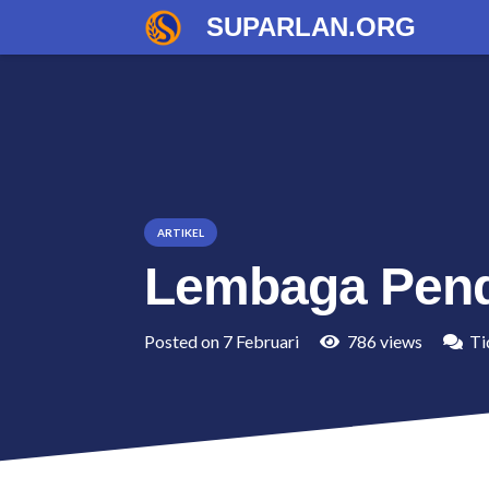
SUPARLAN.ORG
ARTIKEL
Lembaga Pendi
Posted on
7 Februari
786
views
Ti