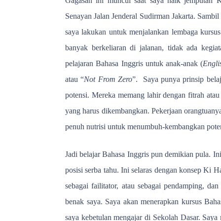
Gagasan ini muncul saat saya naik jemputan 
Senayan Jalan Jenderal Sudirman Jakarta. Sambil
saya lakukan untuk menjalankan lembaga kursus
banyak berkeliaran di jalanan, tidak ada kegi
pelajaran Bahasa Inggris untuk anak-anak (
Engli
atau “
Not From Zero
”.
Saya punya prinsip bela
potensi. Mereka memang lahir dengan fitrah atau 
yang harus dikembangkan. Pekerjaan orangtuany
penuh nutrisi untuk menumbuh-kembangkan poten
Jadi belajar Bahasa Inggris pun demikian pula. I
posisi serba tahu. Ini selaras dengan konsep Ki 
sebagai failitator, atau sebagai pendamping, dan
benak saya. Saya akan menerapkan kursus Bahasa
saya kebetulan mengajar di Sekolah Dasar. Saya 