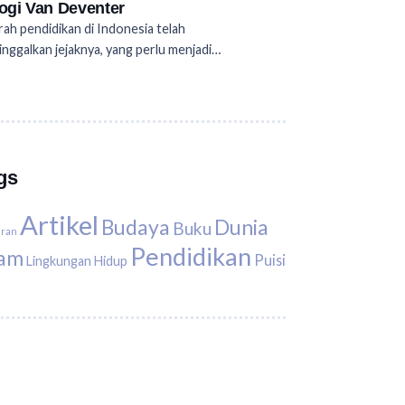
logi Van Deventer
rah pendidikan di Indonesia telah
nggalkan jejaknya, yang perlu menjadi…
gs
Artikel
Budaya
Dunia
Buku
uran
Pendidikan
lam
Puisi
Lingkungan Hidup