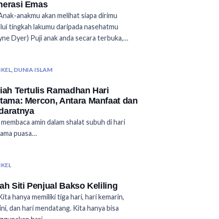
nerasi Emas
Anak-anakmu akan melihat siapa dirimu
lui tingkah lakumu daripada nasehatmu
ne Dyer) Puji anak anda secara terbuka,…
IKEL
,
DUNIA ISLAM
iah Tertulis Ramadhan Hari
tama: Mercon, Antara Manfaat dan
daratnya
 membaca amin dalam shalat subuh di hari
tama puasa…
IKEL
ah Siti Penjual Bakso Keliling
Kita hanya memiliki tiga hari, hari kemarin,
 ini, dan hari mendatang. Kita hanya bisa