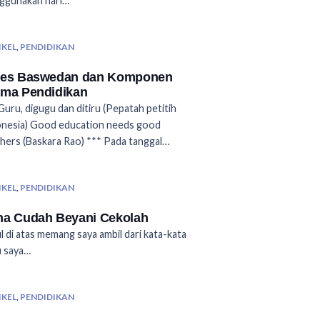
ggunakan hari…
IKEL
,
PENDIDIKAN
ies Baswedan dan Komponen
ama Pendidikan
Guru, digugu dan ditiru (Pepatah petitih
onesia) Good education needs good
hers (Baskara Rao) *** Pada tanggal…
IKEL
,
PENDIDIKAN
ha Cudah Beyani Cekolah
l di atas memang saya ambil dari kata-kata
u saya…
IKEL
,
PENDIDIKAN