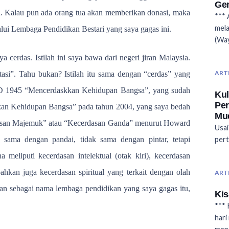
Ge
lah. Kalau pun ada orang tua akan memberikan donasi, maka
*** 
mela
lui Lembaga Pendidikan Bestari yang saya gagas ini.
(Way
 cerdas. Istilah ini saya bawa dari negeri jiran Malaysia.
ART
stasi”. Tahu bukan? Istilah itu sama dengan “cerdas” yang
D 1945 “Mencerdaskkan Kehidupan Bangsa”, yang sudah
Kul
Per
akan Kehidupan Bangsa” pada tahun 2004, yang saya bedah
Mu
asan Majemuk” atau “Kecerdasan Ganda” menurut Howard
Usai
k sama dengan pandai, tidak sama dengan pintar, tetapi
per
a meliputi kecerdasan intelektual (otak kiri), kecerdasan
bahkan juga kecerdasan spiritual yang terkait dengan olah
ART
akan sebagai nama lembaga pendidikan yang saya gagas itu,
Kis
*** 
hari