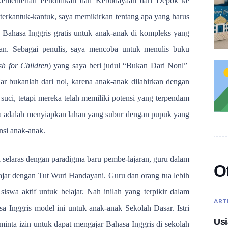
Kementerian Pendidikan dan Kebudayaan dari Depok ke
 terkantuk-kantuk, saya memikirkan tentang apa yang harus
 Bahasa Inggris gratis untuk anak-anak di kompleks yang
atan. Sebagai penulis, saya mencoba untuk menulis buku
sh for Children
) yang saya beri judul “Bukan Dari Nonl”
jar bukanlah dari nol, karena anak-anak dilahirkan dengan
suci, tetapi mereka telah memiliki potensi yang terpendam
a adalah menyiapkan lahan yang subur dengan pupuk yang
si anak-anak.
ni selaras dengan paradigma baru pembe-lajaran, guru dalam
O
Hajar dengan Tut Wuri Handayani. Guru dan orang tua lebih
 siswa aktif untuk belajar. Nah inilah yang terpikir dalam
ART
 Inggris model ini untuk anak-anak Sekolah Dasar. Istri
Usi
minta izin untuk dapat mengajar Bahasa Inggris di sekolah