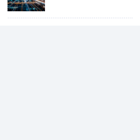
Other Posts
ARTIKEL
,
BUDAYA
,
PENDIDIKAN
Korpri Dua Puluhan Tahun Lalu
PENDIDIKAN
Tips Cara Belajar Efektif Agar Nyaman dan
Menyenangkan
ARTIKEL
,
DUNIA ISLAM
Kuliah Tertulis Ramadan Hari Kelima