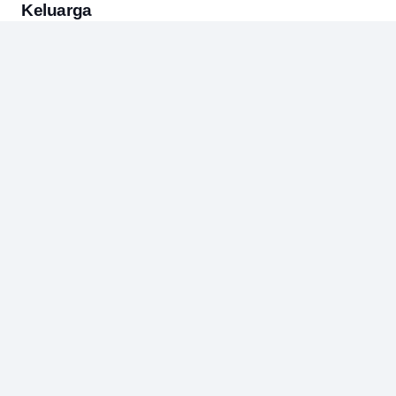
Keluarga
ARTIKEL
A Book as a Gift *)
PUISI
Senja Yang Tak Kunjung Berhenti
ARTIKEL
,
PENDIDIKAN
Five Stages of Basic Writing
ARTIKEL
,
DUNIA ISLAM
,
PENDIDIKAN
Islam itu Lengkap, Tidak Sempit