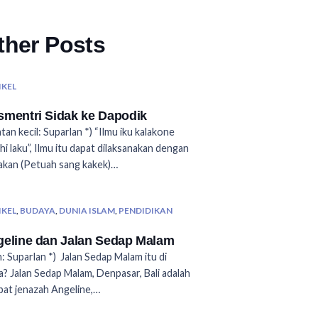
ther Posts
IKEL
mentri Sidak ke Dapodik
tan kecil: Suparlan *) “Ilmu iku kalakone
hi laku”, Ilmu itu dapat dilaksanakan dengan
akan (Petuah sang kakek)…
IKEL
,
BUDAYA
,
DUNIA ISLAM
,
PENDIDIKAN
eline dan Jalan Sedap Malam
: Suparlan *) Jalan Sedap Malam itu di
? Jalan Sedap Malam, Denpasar, Bali adalah
at jenazah Angeline,…