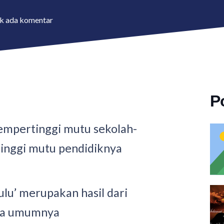
k ada komentar
P
empertinggi mutu sekolah-
tinggi mutu pendidiknya
ulu’ merupakan hasil dari
ada umumnya