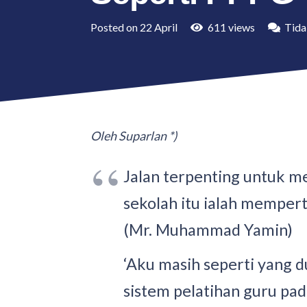
Posted on
22 April
611
views
Tida
Oleh Suparlan *)
Jalan terpenting untuk m
sekolah itu ialah memper
(Mr. Muhammad Yamin)
‘Aku masih seperti yang d
sistem pelatihan guru p