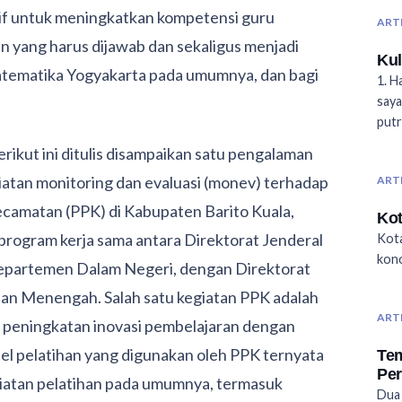
if untuk meningkatkan kompetensi guru
ART
an yang harus dijawab dan sekaligus menjadi
Kul
atematika Yogyakarta pada umumnya, dan bagi
1. H
saya
putr
ikut ini ditulis disampaikan satu pengalaman
iatan monitoring dan evaluasi (monev) terhadap
ART
amatan (PPK) di Kabupaten Barito Kuala,
Kot
 program kerja sama antara Direktorat Jenderal
Kota
kon
partemen Dalam Negeri, dengan Direktorat
an Menengah. Salah satu kegiatan PPK adalah
ART
 peningkatan inovasi pembelajaran dengan
pelatihan yang digunakan oleh PPK ternyata
Te
Pe
iatan pelatihan pada umumnya, termasuk
Dua 