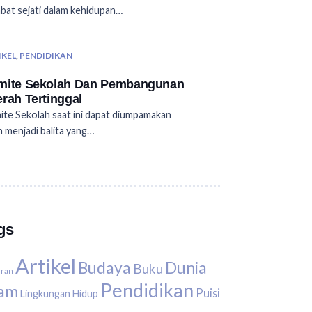
bat sejati dalam kehidupan…
IKEL
,
PENDIDIKAN
mite Sekolah Dan Pembangunan
rah Tertinggal
te Sekolah saat ini dapat diumpamakan
h menjadi balita yang…
gs
Artikel
Budaya
Dunia
Buku
uran
Pendidikan
lam
Puisi
Lingkungan Hidup