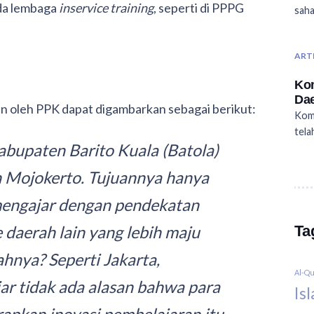
ada lembaga
inservice training
, seperti di PPPG
saha
ART
Ko
Dae
n oleh PPK dapat digambarkan sebagai berikut:
Komi
tela
abupaten Barito Kuala (Batola)
n Mojokerto. Tujuannya hanya
 mengajar dengan pendekatan
daerah lain yang lebih maju
Ta
hnya? Seperti Jakarta,
Al-Q
ar tidak ada alasan bahwa para
Is