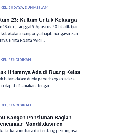
IKEL
,
BUDAYA
,
DUNIA ISLAM
tum 23: Kultum Untuk Keluarga
ari Sabtu, tanggal 9 Agustus 2014 adik ipar
 kebetulan mempunyai hajat mengawinkan
inya, Erlita Rosita Widi…
IKEL
,
PENDIDIKAN
ak Hitamnya Ada di Ruang Kelas
k hitam dalam dunia penerbangan udara
on dapat disamakan dengan…
IKEL
,
PENDIDIKAN
mu Kangen Pensiunan Bagian
rencanaan Mandikdasmen
kata-kata mutiara itu tentang pentingnya