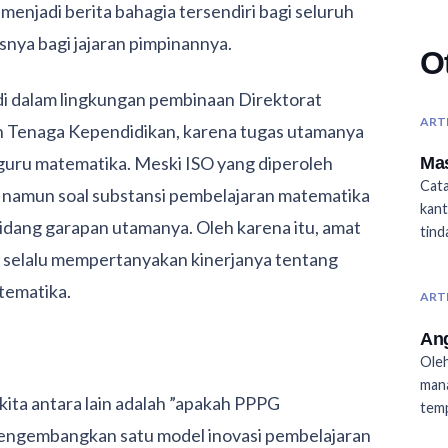
menjadi berita bahagia tersendiri bagi seluruh
nya bagi jajaran pimpinannya.
O
di dalam lingkungan pembinaan Direktorat
ART
n Tenaga Kependidikan, karena tugas utamanya
guru matematika. Meski ISO yang diperoleh
Mas
Cata
 namun soal substansi pembelajaran matematika
kant
idang garapan utamanya. Oleh karena itu, amat
tind
a selalu mempertanyakan kinerjanya tentang
tematika.
ART
Ang
Oleh
mana
kita antara lain adalah ”apakah PPPG
temp
mengembangkan satu model inovasi pembelajaran