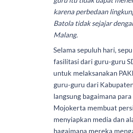
guru itu tidak dapat mene
karena perbedaan lingku
Batola tidak sejajar denga
Malang.
Selama sepuluh hari, sep
fasilitasi dari guru-guru
untuk melaksanakan PAKE
guru-guru dari Kabupaten
langsung bagaimana para
Mojokerta membuat persi
menyiapkan media dan ala
bagaimana mereka mengaj