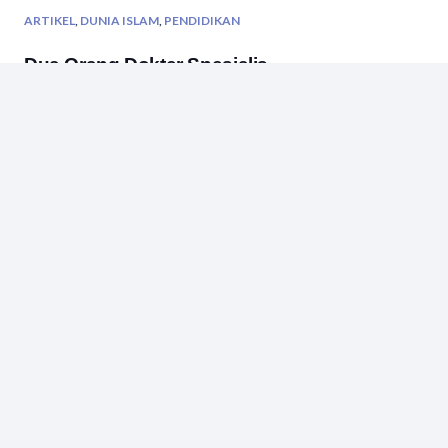
ARTIKEL
,
DUNIA ISLAM
,
PENDIDIKAN
Dua Orang Dokter Spesialis
ARTIKEL
SDN Cibeusi: Lagu Sekolah Sebagai
Taman yang Menyenangkan Bagi Anak
ARTIKEL
,
BUDAYA
,
PENDIDIKAN
Trenggalek: Bright in Deep Heart
ARTIKEL
Lembaga Ad Hoc Pendidikan