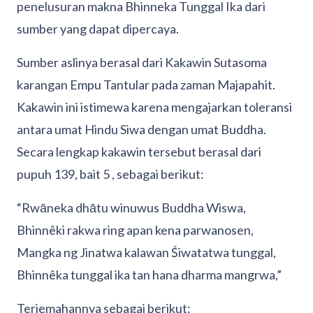
penelusuran makna Bhinneka Tunggal Ika dari
sumber yang dapat dipercaya.
Sumber aslinya berasal dari Kakawin Sutasoma
karangan Empu Tantular pada zaman Majapahit.
Kakawin ini istimewa karena mengajarkan toleransi
antara umat Hindu Siwa dengan umat Buddha.
Secara lengkap kakawin tersebut berasal dari
pupuh 139, bait 5 , sebagai berikut:
“Rwāneka dhātu winuwus Buddha Wiswa,
Bhinnêki rakwa ring apan kena parwanosen,
Mangka ng Jinatwa kalawan Śiwatatwa tunggal,
Bhinnêka tunggal ika tan hana dharma mangrwa,”
Terjemahannya sebagai berikut: