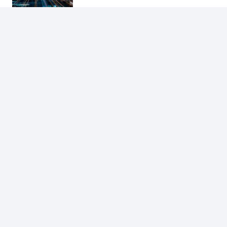
Other Posts
ARTIKEL
JAM (Jujur, Amanah, dan Malu): Tiga
Indikator Keberagamaan Kita
ARTIKEL
,
PENDIDIKAN
Menilai RPS di Sekolah dan Renstra di
Kabupaten/Kota
ARTIKEL
,
PENDIDIKAN
Kilas Balik PPPG Matematika Tahun 2004