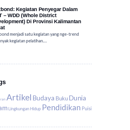
bond: Kegiatan Penyegar Dalam
 – WDD (Whole District
elopment) Di Provinsi Kalimantan
at
ond menjadi satu kegiatan yang nge-trend
anyak kegiatan pelatihan.…
gs
Artikel
Budaya
Dunia
Buku
uran
Pendidikan
lam
Puisi
Lingkungan Hidup