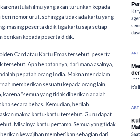
Pen
karena itulah ilmu yang akan turunkan kepada
Kary
diberi nomor urut, sehingga tidak ada kartu yang
agen
semu
-masing peserta didik tiga kartu saja setiap
das
m berikan kepada peserta didik.
olden Card atau Kartu Emas tersebut, peserta
ART
k tersebut. Apa hebatannya, dari mana asalnya,
Men
den
 adalah pepatah orang India. Makna mendalam
*** 
k pernah memberikan sesuatu kepada orang lain,
it’s
, karena “semua yang tidak diberikan adalah
makna secara bebas. Kemudian, berilah
ART
askan makna kartu-kartu tersebut. Guru dapat
Kul
ebut. Misalnya kartu pertama. Semua yang tidak
Ma
diberikan kewajiban memberikan sebagian dari
Saat