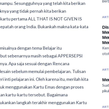
Ber
k mampu. Sesungguhnya yang telah kita berikan
liknya yang tidak pernah kita berikan
ART
na kartu pertama ALL THAT IS NOT GIVEN IS
 pepatah orang India. Bukankah makna kata-kata
Dis
Men
Me
Men
i, misalnya dengan tema Belajar itu
Ken
otot
but sebenarnya masih sebagai APPERSEPSI
inya. Apa saja sesuai dengan Rencana
ART
desain sebelum memulai pembelajaran. Tulisan
i inti pelajaran ini. Oleh karena itu, merilah kita
Men
Suat
ntuk menggunakan Kartu Emas dengan proses
piku
an kartu-kartu tersebut. Bagaimana
ukankan langkah terakhir menggunakan Kartu
ART