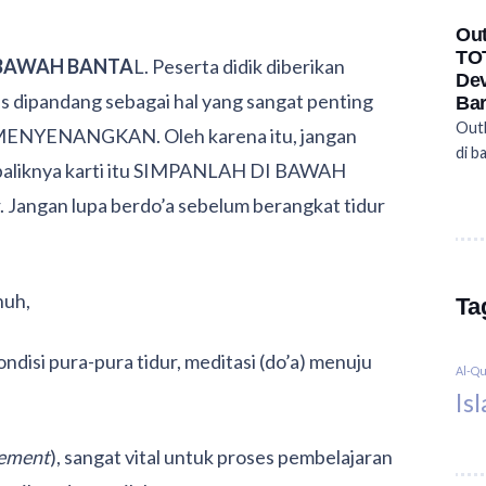
Out
TOT
I BAWAH BANTA
L. Peserta didik diberikan
Dev
s dipandang sebagai hal yang sangat penting
Bar
Outb
U MENYENANGKAN. Oleh karena itu, jangan
di b
Sebaliknya karti itu SIMPANLAH DI BAWAH
. Jangan lupa berdo’a sebelum berangkat tidur
nuh,
Ta
kondisi pura-pura tidur, meditasi (do’a) menuju
Al-Q
Is
vement
), sangat vital untuk proses pembelajaran