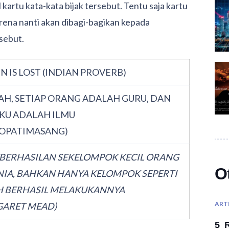
kartu kata-kata bijak tersebut. Tentu saja kartu
arena nanti akan dibagi-bagikan kepada
sebut.
N IS LOST (INDIAN PROVERB)
AH, SETIAP ORANG ADALAH GURU, DAN
UKU ADALAH ILMU
TOPATIMASANG)
BERHASILAN SEKELOMPOK KECIL ORANG
O
IA, BAHKAN HANYA KELOMPOK SEPERTI
H BERHASIL MELAKUKANNYA
ART
GARET MEAD
)
5 