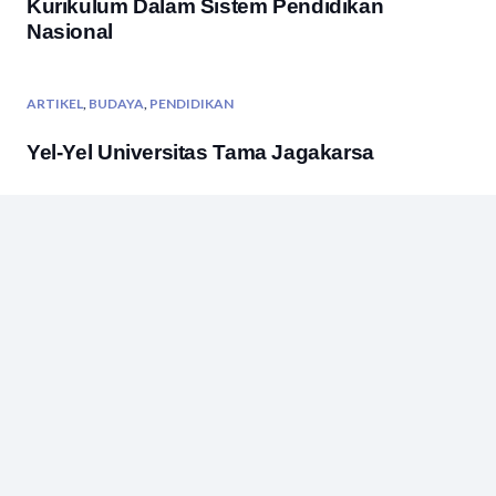
Kurikulum Dalam Sistem Pendidikan
Nasional
ARTIKEL
,
BUDAYA
,
PENDIDIKAN
Yel-Yel Universitas Tama Jagakarsa
ARTIKEL
Lima Tujuan Nikah
ARTIKEL
Selamat Ulang Tahun Ke-57 Untuk Istriku
ARTIKEL