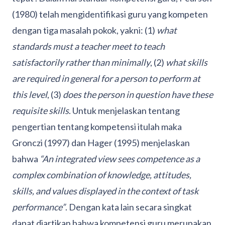
(1980) telah mengidentifikasi guru yang kompeten
dengan tiga masalah pokok, yakni: (1)
what
standards must a teacher meet to teach
satisfactorily rather than minimally
, (2)
what skills
are required in general for a person to perform at
this level
, (3)
does the person in question have these
requisite skills
. Untuk menjelaskan tentang
pengertian tentang kompetensi itulah maka
Gronczi (1997) dan Hager (1995) menjelaskan
bahwa
“An integrated view sees competence as a
complex combination of knowledge, attitudes,
skills, and values displayed in the context of task
performance”
. Dengan kata lain secara singkat
dapat diartikan bahwa kompetensi guru merupakan