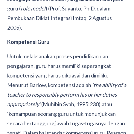
guru (
role model
) (Prof. Suyanto, Ph.D, dalam
Pembukaan Diklat Integrasi Imtaq, 2 Agustus
2005).
Kompetensi Guru
Untuk melaksanakan proses pendidikan dan
pengajaran, guru harus memiliki seperangkat
kompetensi yang harus dikuasai dan dimiliki.
Menurut Barlow, kompetensi adalah
‘the ability of a
teacher to responsibly perform his or her duties
appropriately’
(Muhibin Syah, 1995:230).atau
‘kemampuan seorang guru untuk menunjukkan
secara bertanggung jawab tugas-tugasnya dengan
tepat’. Dalam hal standar kompetensi guru, Pearson