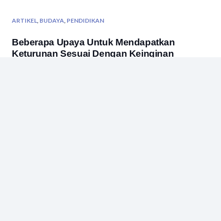
ARTIKEL
,
BUDAYA
,
PENDIDIKAN
Beberapa Upaya Untuk Mendapatkan
Keturunan Sesuai Dengan Keinginan
ARTIKEL
Komite Sekolah SD Cibeusi, Kabupaten
Sumedang Pemegang Anugerah Rekor
Muri Lagu Terbanyak Tentang Sekolahnya
ARTIKEL
,
PENDIDIKAN
Integrasi Pendidikan Keluarga Dengan
Komite Sekolah