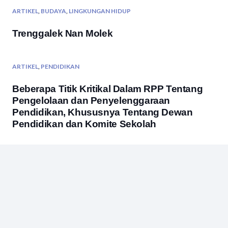
ARTIKEL
,
BUDAYA
,
LINGKUNGAN HIDUP
Trenggalek Nan Molek
ARTIKEL
,
PENDIDIKAN
Beberapa Titik Kritikal Dalam RPP Tentang
Pengelolaan dan Penyelenggaraan
Pendidikan, Khususnya Tentang Dewan
Pendidikan dan Komite Sekolah
ARTIKEL
,
PENDIDIKAN
Babelku Bergema: Babelku Bersama,
Bersatu, Bergerak, Maju Menuju Cerdas
2011