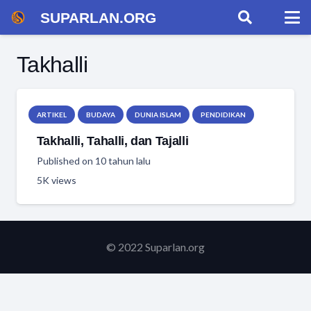
SUPARLAN.ORG
Takhalli
ARTIKEL
BUDAYA
DUNIA ISLAM
PENDIDIKAN
Takhalli, Tahalli, dan Tajalli
Published on
10 tahun lalu
5K
views
© 2022 Suparlan.org