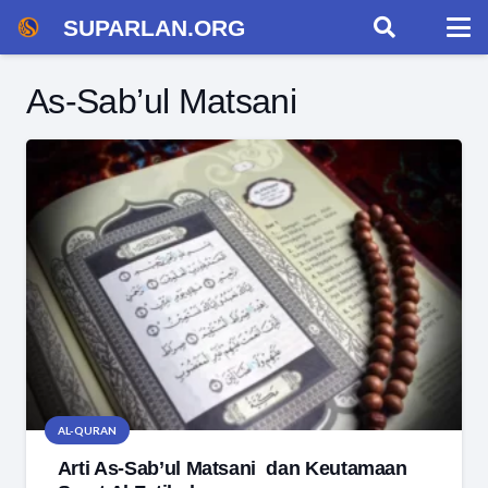
SUPARLAN.ORG
As-Sab’ul Matsani
AL-QURAN
Arti As-Sab’ul Matsani dan Keutamaan