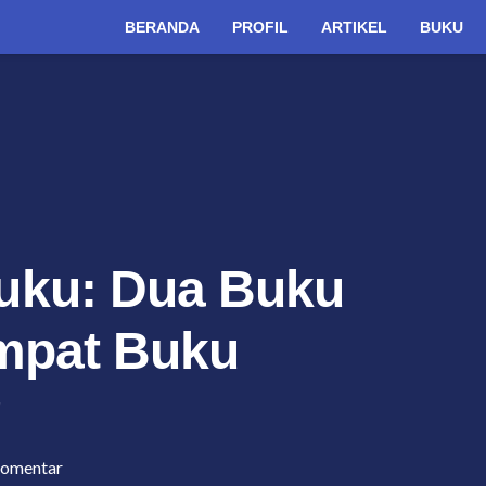
BERANDA
PROFIL
ARTIKEL
BUKU
uku: Dua Buku
Empat Buku
g
omentar