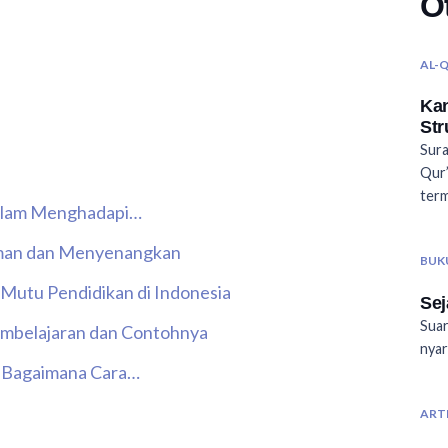
O
AL-
Kan
Str
Sura
Qur’
ter
dalam Menghadapi…
yaman dan Menyenangkan
BUK
Mutu Pendidikan di Indonesia
Se
Suar
mbelajaran dan Contohnya
nyar
n Bagaimana Cara…
ART