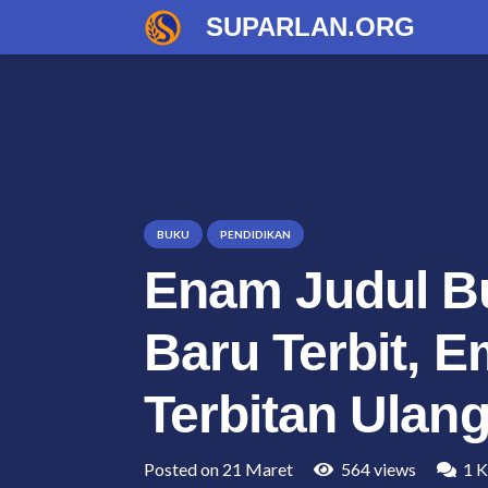
SUPARLAN.ORG
BUKU
PENDIDIKAN
Enam Judul B
Baru Terbit, 
Terbitan Ulan
Posted on
21 Maret
564
views
1
K