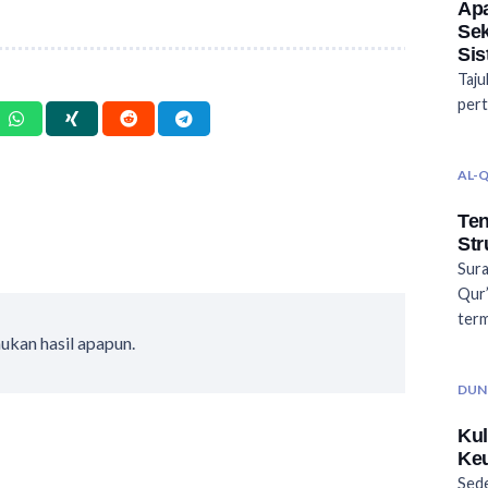
Ap
Se
Sis
Taju
pert
AL-
Ten
Str
Sura
Qur’
ter
ukan hasil apapun.
DUN
Kul
Ke
Sede