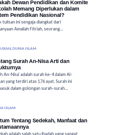
akah Dewan Pendidikan dan Komite
kolah Memang Diperlukan dalam
tem Pendidikan Nasional?
k tulisan ini sengaja diangkat dari
anyaan Amaliah Fitriah, seorang…
QURAN
,
DUNIA ISLAM
tang Surah An-Nisa Arti dan
ukturnya
h An-Nisa’ adalah surah ke-4 dalam Al-
an yang terdiri atas 176 ayat. Surah ini
masuk dalam golongan surah-surah…
IA ISLAM
tum Tentang Sedekah, Manfaat dan
utamaannya
kah adalah salah satu ibadah yang sangat