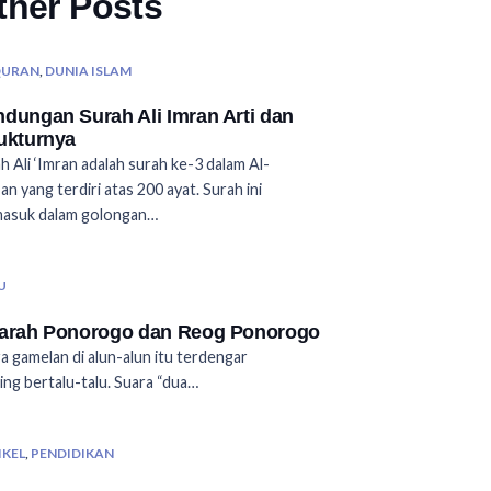
ther Posts
QURAN
,
DUNIA ISLAM
dungan Surah Ali Imran Arti dan
ukturnya
h Ali ‘Imran adalah surah ke-3 dalam Al-
an yang terdiri atas 200 ayat. Surah ini
masuk dalam golongan…
U
jarah Ponorogo dan Reog Ponorogo
a gamelan di alun-alun itu terdengar
ing bertalu-talu. Suara “dua…
IKEL
,
PENDIDIKAN