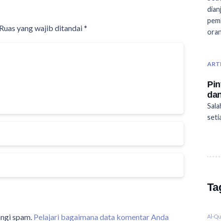
dian
pemb
Ruas yang wajib ditandai
*
ora
ART
Pin
da
Sala
seti
Ta
angi spam.
Pelajari bagaimana data komentar Anda
Al-Q