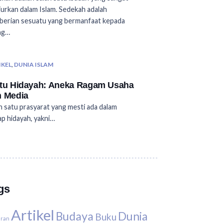
jurkan dalam Islam. Sedekah adalah
erian sesuatu yang bermanfaat kepada
ng…
IKEL
,
DUNIA ISLAM
tu Hidayah: Aneka Ragam Usaha
n Media
h satu prasyarat yang mesti ada dalam
ap hidayah, yakni…
gs
Artikel
Budaya
Dunia
Buku
uran